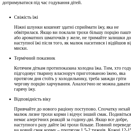
дотримуватися під час годування дітей.
Свіжість їжі
Ніжні шлунки кошенят здатні сприймати їжу, яка не
обвітрилася. Якщо ви поклали трохи більшу порцію пашт
або ароматних шматочків у желе, не тримайте залишки до
наступної їжі після того, як малюк наситився і відійшов в
миски.
Термічний показник
Котячим діткам протипоказана холодна їжа. Тим, хто году
підгодовує тварину власноруч приготованою їжею, яка
протягом дня стоїть у холодильнику, треба завжди гріти
чергову порцію харчування. Аналогічно не можна давати
гарячу їжу.
Відповідність віку
Привчайте до нового раціону поступово. Спочатку нехай
малюк лизне трохи корми і відчує інший смак. Подивіться
немає алергічних реакцій за годину-дві. Якщо все добре,
наступного разу дайте їжі трохи більше. Повний перевед
на новий смак корму – протягом 1,5-2 тижнів. Кожні 12-1