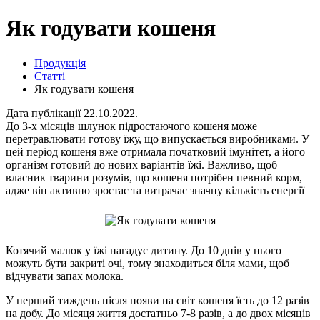
Як годувати кошеня
Продукція
Статті
Як годувати кошеня
Дата публікації 22.10.2022.
До 3-х місяців шлунок підростаючого кошеня може
перетравлювати готову їжу, що випускається виробниками. У
цей період кошеня вже отримала початковий імунітет, а його
організм готовий до нових варіантів їжі. Важливо, щоб
власник тварини розумів, що кошеня потрібен певний корм,
адже він активно зростає та витрачає значну кількість енергії
Котячий малюк у їжі нагадує дитину. До 10 днів у нього
можуть бути закриті очі, тому знаходиться біля мами, щоб
відчувати запах молока.
У перший тиждень після появи на світ кошеня їсть до 12 разів
на добу. До місяця життя достатньо 7-8 разів, а до двох місяців