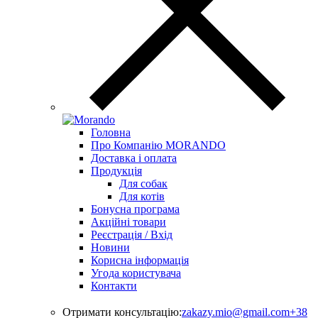
Головна
Про Компанію MORANDO
Доставка і оплата
Продукція
Для собак
Для котів
Бонусна програма
Акційні товари
Реєстрація / Вхід
Новини
Корисна інформація
Угода користувача
Контакти
Отримати консультацію:
zakazy.mio@gmail.com
+38