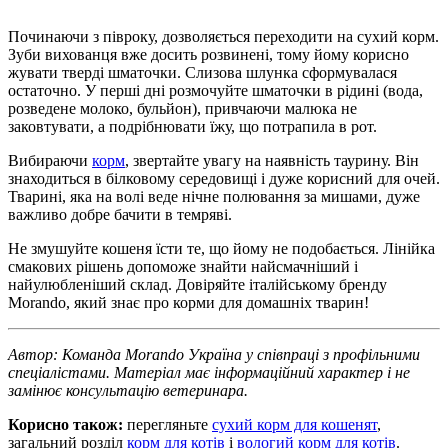
Починаючи з півроку, дозволяється переходити на сухий корм.
Зуби вихованця вже досить розвинені, тому йому корисно
жувати тверді шматочки. Слизова шлунка сформувалася
остаточно. У перші дні розмочуйте шматочки в рідині (вода,
розведене молоко, бульйон), привчаючи малюка не
заковтувати, а подрібнювати їжу, що потрапила в рот.
Вибираючи
корм
, звертайте увагу на наявність таурину. Він
знаходиться в білковому середовищі і дуже корисний для очей.
Тварині, яка на волі веде нічне полювання за мишами, дуже
важливо добре бачити в темряві.
Не змушуйте кошеня їсти те, що йому не подобається. Лінійка
смакових рішень допоможе знайти найсмачніший і
найулюбленіший склад. Довіряйте італійському бренду
Morando, який знає про корми для домашніх тварин!
Автор: Команда Morando Україна у співпраці з профільними
спеціалістами. Матеріал має інформаційний характер і не
замінює консультацію ветеринара.
Корисно також:
перегляньте
сухий корм для кошенят
,
загальний розділ
корм для котів
і
вологий корм для котів
.