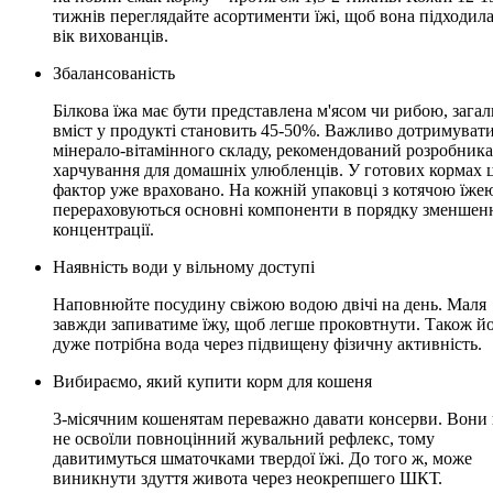
тижнів переглядайте асортименти їжі, щоб вона підходила
вік вихованців.
Збалансованість
Білкова їжа має бути представлена м'ясом чи рибою, зага
вміст у продукті становить 45-50%. Важливо дотримуват
мінерало-вітамінного складу, рекомендований розробник
харчування для домашніх улюбленців. У готових кормах 
фактор уже враховано. На кожній упаковці з котячою їже
перераховуються основні компоненти в порядку зменшенн
концентрації.
Наявність води у вільному доступі
Наповнюйте посудину свіжою водою двічі на день. Маля
завжди запиватиме їжу, щоб легше проковтнути. Також й
дуже потрібна вода через підвищену фізичну активність.
Вибираємо, який купити корм для кошеня
3-місячним кошенятам переважно давати консерви. Вони
не освоїли повноцінний жувальний рефлекс, тому
давитимуться шматочками твердої їжі. До того ж, може
виникнути здуття живота через неокрепшего ШКТ.