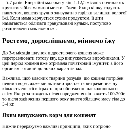
– 5-7 разів. Енергійні малюки у віці 1-12,5 місяців починають
крутитися біля маминої миски з їжею. Якщо кішку годують
паштетом, кошеня зручно злизувати з тарілки залишки вологої
їжі. Коли мама харчується сухим продуктом, її діти
намагаються облизати гранульовані кульки, поступово
розпізнаючи смак нової їжі.
Ростемо, дорослішаємо, міняємо їжу
До 3-х місяців шлунок підростаючого кошеня може
перетравлювати готову їжу, що випускається виробниками. У
цей період кошеня вже отримала початковий імунітет, а його
організм готовий до нових варіантів їжі.
Важливо, щоб власник тварини розумів, що кошеня потрібен
певний корм, адже він активно зростає та витрачає значну
кількість енергії в іграх та при обстеженні навколишнього
світу. Якщо за тиждень після народження він важить 100-200г,
то після закінчення першого року життя збільшує масу тіла до
3-4 кг.
Яким випускають корм для кошенят
Нижче перерахуємо важливі принципи, яких потрібно