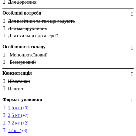
Для дорослих
Особливі потреби
Для вагітних та тих що годують
Для малорухливих
Для схильних до алергії
Особливості складу
Монопротеїновий
Беззерновий
Консистенція
Шматочки
Паштет
Формат упаковки
1,5 кг
(+3)
2,5 кг
(+7)
7,2 кг
(+2)
12 кг
(+3)