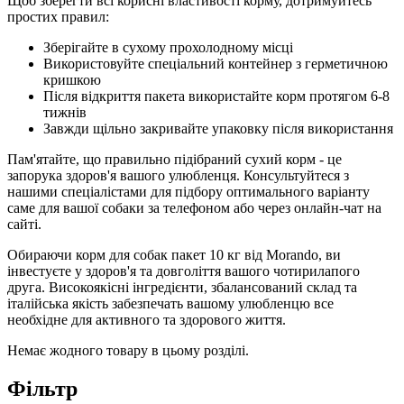
Щоб зберегти всі корисні властивості корму, дотримуйтесь
простих правил:
Зберігайте в сухому прохолодному місці
Використовуйте спеціальний контейнер з герметичною
кришкою
Після відкриття пакета використайте корм протягом 6-8
тижнів
Завжди щільно закривайте упаковку після використання
Пам'ятайте, що правильно підібраний сухий корм - це
запорука здоров'я вашого улюбленця. Консультуйтеся з
нашими спеціалістами для підбору оптимального варіанту
саме для вашої собаки за телефоном або через онлайн-чат на
сайті.
Обираючи корм для собак пакет 10 кг від Morando, ви
інвестуєте у здоров'я та довголіття вашого чотирилапого
друга. Високоякісні інгредієнти, збалансований склад та
італійська якість забезпечать вашому улюбленцю все
необхідне для активного та здорового життя.
Немає жодного товару в цьому розділі.
Фільтр