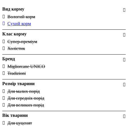
Вид корму
Вологий корм
Сухий корм
Клас корму
Супер-преміум
Холістик
Бренд
Migliorcane UNICO
Tradizioni
Розмір тварини
Для малих порід
Для середніх порід
Для великих порід
Вік тварини
Для цуценят