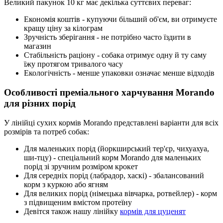
Великий пакунок 10 кг має декілька суттєвих переваг:
Економія коштів - купуючи більший об'єм, ви отримуєте
кращу ціну за кілограм
Зручність зберігання - не потрібно часто їздити в
магазин
Стабільність раціону - собака отримує одну й ту саму
їжу протягом тривалого часу
Екологічність - менше упаковки означає менше відходів
Особливості преміального харчування Morando
для різних порід
У лінійці сухих кормів Morando представлені варіанти для всіх
розмірів та потреб собак:
Для маленьких порід (йоркширський тер'єр, чихуахуа,
ши-тцу) - спеціальний корм Morando для маленьких
порід зі зручним розміром крокет
Для середніх порід (лабрадор, хаскі) - збалансований
корм з куркою або ягням
Для великих порід (німецька вівчарка, ротвейлер) - корм
з підвищеним вмістом протеїну
Девітся також нашу лінійку
кормів для цуценят