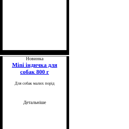
Клас
Консистенція
Особливі потреби
Особливості складу
: Холістик
: Паштет
: Для
:
схильних до алергії
Монопротеїновий, Беззерновий
Новинка
Mini індичка для
собак 800 г
Для собак малих порід
Детальніше