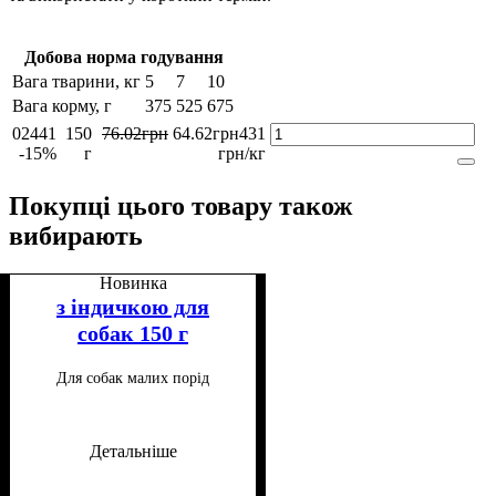
Добова норма годування
Вага тварини, кг
5
7
10
Вага корму, г
375
525
675
02441
150
76
.
02
грн
64
.
62
грн
431
-15%
г
грн/кг
Покупці цього товару також
вибирають
Новинка
з індичкою для
собак 150 г
Для собак малих порід
Детальніше