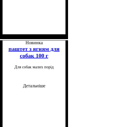
Клас
Особливі потреби
Особливості складу
: Холістик
: Для
:
схильних до алергії
Монопротеїновий, Беззерновий
Новинка
паштет з ягням для
собак 100 г
Для собак малих порід
Детальніше