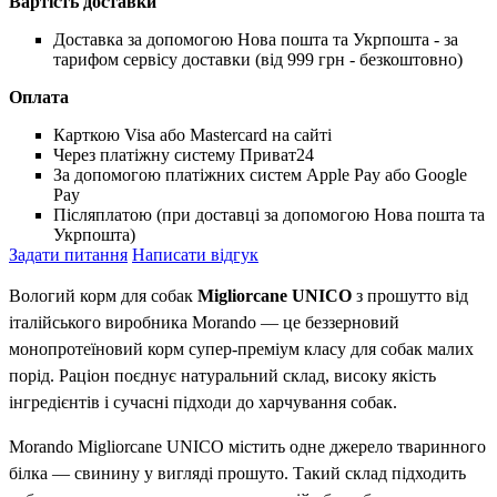
Вартість доставки
Доставка за допомогою Нова пошта та Укрпошта - за
тарифом сервісу доставки (від 999 грн - безкоштовно)
Оплата
Карткою Visa або Mastercard на сайті
Через платіжну систему Приват24
За допомогою платіжних систем Apple Pay або Google
Pay
Післяплатою (при доставці за допомогою Нова пошта та
Укрпошта)
Задати питання
Написати відгук
Вологий корм для собак
Migliorcane UNICO
з прошутто від
італійського виробника Morando — це беззерновий
монопротеїновий корм супер-преміум класу для собак малих
порід. Раціон поєднує натуральний склад, високу якість
інгредієнтів і сучасні підходи до харчування собак.
Morando Migliorcane UNICO містить одне джерело тваринного
білка — свинину у вигляді прошуто. Такий склад підходить