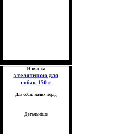
Клас
Консистенція
Особливі потреби
Особливості складу
: Холістик
: Паштет
: Для
:
схильних до алергії
Монопротеїновий, Беззерновий
Новинка
з телятиною для
собак 150 г
Для собак малих порід
Детальніше