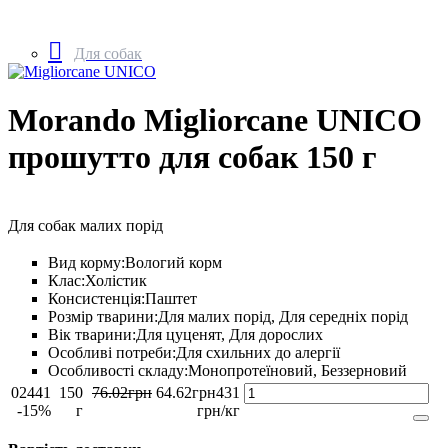
Для собак
Morando Migliorcane UNICO
прошутто для собак 150 г
Для собак малих порід
Вид корму:
Вологий корм
Клас:
Холістик
Консистенція:
Паштет
Розмір тварини:
Для малих порід, Для середніх порід
Вік тварини:
Для цуценят, Для дорослих
Особливі потреби:
Для схильних до алергії
Особливості складу:
Монопротеїновий, Беззерновий
02441
150
76
.
02
грн
64
.
62
грн
431
-15%
г
грн/кг