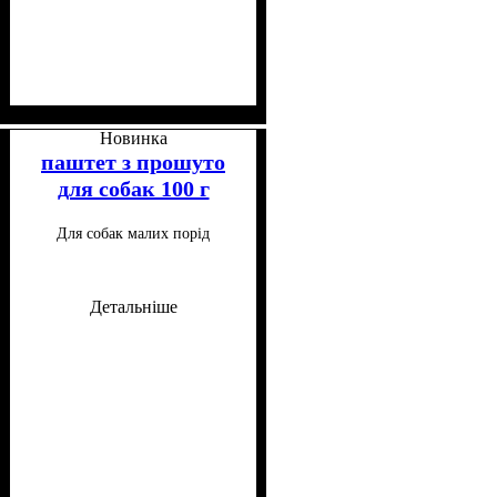
Клас
Консистенція
Особливі потреби
Особливості складу
: Холістик
: Паштет
: Для
:
схильних до алергії
Монопротеїновий, Беззерновий
Новинка
паштет з прошуто
для собак 100 г
Для собак малих порід
Детальніше