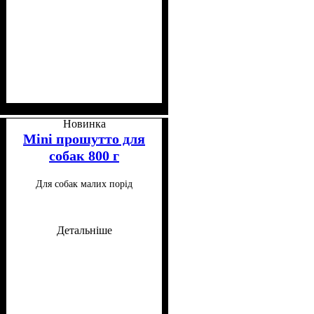
Клас
Особливі потреби
Особливості складу
: Холістик
: Для
:
схильних до алергії
Монопротеїновий, Беззерновий
Новинка
Mini прошутто для
собак 800 г
Для собак малих порід
Детальніше