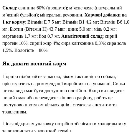
Склад
: свинина 60% (прошуто); м’ясне желе (натуральний
м’ясний бульйон); мінеральні речовини.
Харчові добавки на
1 кг корму
: Вітамін E 7,5 мг; Вітамін B1 4,2 мг; Вітамін B6 1,0
мг; Біотин (Вітамін H) 43,7 мкг; цинк 5,0 мг; мідь 0,2 мг;
марганець 1,7 мг; йод 0,7 мг.
Аналітичний склад
: сирий
протеїн 10%; сирий жир 4%; сира клітковина 0,3%; сира зола
1,5%. Вологість – 80%.
Як давати вологий корм
Порцію підбирайте за вагою, віком і активністю собаки,
орієнтуючись на рекомендації виробника на упаковці. Свіжа
питна вода має бути доступною постійно. Якщо ви вводите
новий смак або переходите з іншого раціону, робіть це
поступово протягом кількох днів і стежте за апетитом та
травленням.
Після відкриття упаковку потрібно зберігати в холодильнику
та використати у короткий термін.