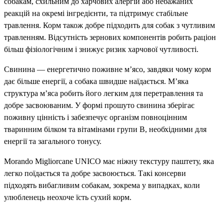
собакам, схильним до харчових алергій або небажаних
реакцій на окремі інгредієнти, та підтримує стабільне
травлення. Корм також добре підходить для собак з чутливим
травленням. Відсутність зернових компонентів робить раціон
більш фізіологічним і знижує ризик харчової чутливості.
Свинина — енергетично поживне м’ясо, завдяки чому корм
дає більше енергії, а собака швидше наїдається. М’яка
структура м’яса робить його легким для перетравлення та
добре засвоюваним. У формі прошуто свинина зберігає
поживну цінність і забезпечує організм повноцінним
тваринним білком та вітамінами групи B, необхідними для
енергії та загального тонусу.
Morando Migliorcane UNICO має ніжну текстуру паштету, яка
легко поїдається та добре засвоюється. Такі консерви
підходять вибагливим собакам, зокрема у випадках, коли
улюбленець неохоче їсть сухий корм.