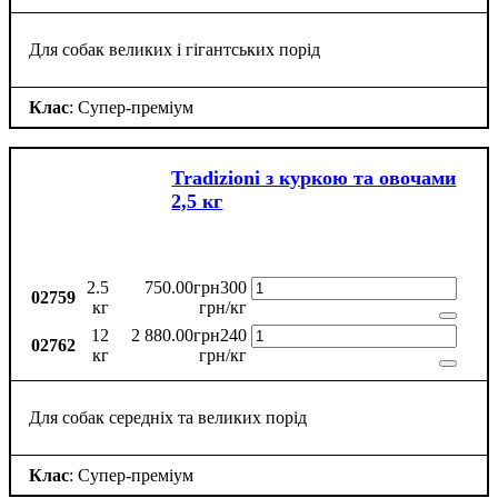
Для собак великих і гігантських порід
Клас
: Супер-преміум
Tradizioni з куркою та овочами
2,5 кг
2.5
750
.
00
грн
300
02759
кг
грн/кг
12
2 880
.
00
грн
240
02762
кг
грн/кг
Для собак середніх та великих порід
Клас
: Супер-преміум