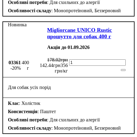
Особливі потреби
: Для схильних до алергії
Особливості складу
: Монопротеїновий, Беззерновий
Новинка
Migliorcane UNICO Rustic
прошутто для собак 400 г
Акція до 01.09.2026
178
.
02
грн
03361
400
142
.
44
грн
356
-20%
г
грн/кг
Для собак усіх порід
Клас
: Холістик
Консистенція
: Паштет
Особливі потреби
: Для схильних до алергії
Особливості складу
: Монопротеїновий, Беззерновий