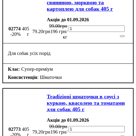
свининою, морквою та
картоплею для собак 405 г
Акція до 01.09.2026
99
.
00
грн
02774
405
79
.
20
грн
196 грн/
-20%
г
кг
Для собак усіх порід
Клас
: Супер-преміум
Консистенція
: Шматочки
Tradizioni шматочки в соусі з
куркою, квасолею та томатами
для собак 405 г
Акція до 01.09.2026
99
.
00
грн
02773
405
79
.
20
грн
196 грн/
-20%
г