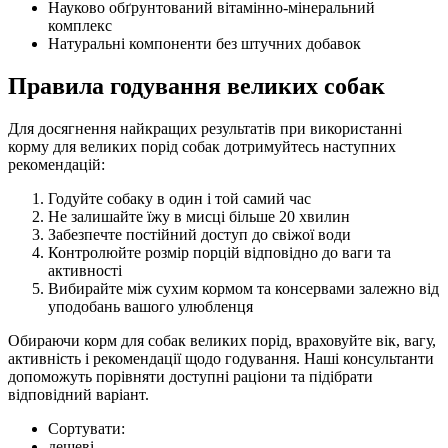
Науково обґрунтований вітамінно-мінеральний
комплекс
Натуральні компоненти без штучних добавок
Правила годування великих собак
Для досягнення найкращих результатів при використанні
корму для великих порід собак дотримуйтесь наступних
рекомендацій:
Годуйте собаку в один і той самий час
Не залишайте їжу в мисці більше 20 хвилин
Забезпечте постійний доступ до свіжої води
Контролюйте розмір порцій відповідно до ваги та
активності
Вибирайте між сухим кормом та консервами залежно від
уподобань вашого улюбленця
Обираючи корм для собак великих порід, враховуйте вік, вагу,
активність і рекомендації щодо годування. Наші консультанти
допоможуть порівняти доступні раціони та підібрати
відповідний варіант.
Сортувати:
дешеві