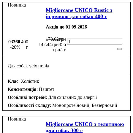
Новинка
Migliorcane UNICO Rustic з
індичкою для собак 400 г
Акція до 01.09.2026
178
.
02
грн
03360
400
142
.
44
грн
356
-20%
г
грн/кг
Для собак усіх порід
Клас
: Холістик
Консистенція
: Паштет
Особливі потреби
: Для схильних до алергії
Особливості складу
: Монопротеїновий, Беззерновий
Новинка
Migliorcane UNICO з телятиною
для собак 300 г