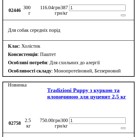
300
116
.
04
грн
387
02446
г
грн/кг
Для собак середніх порід
Клас
: Холістик
Консистенція
: Паштет
Особливі потреби
: Для схильних до алергії
Особливості складу
: Монопротеїновий, Беззерновий
Новинка
Tradizioni Puppy з куркою та
яловичиною для цуценят 2,5 кг
2.5
750
.
00
грн
300
02758
кг
грн/кг