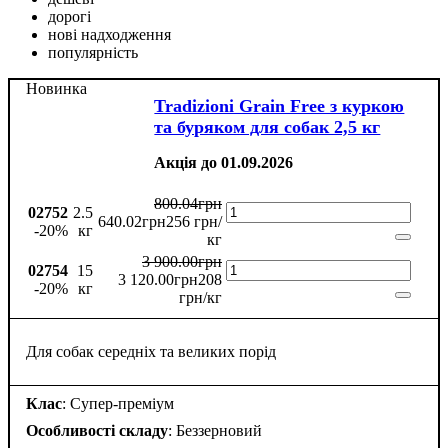
дорогі
нові надходження
популярність
Новинка
Tradizioni Grain Free з куркою
та буряком для собак 2,5 кг
Акція до 01.09.2026
800
.
04
грн
02752
2.5
640
.
02
грн
256 грн/
-20%
кг
кг
3 900
.
00
грн
02754
15
3 120
.
00
грн
208
-20%
кг
грн/кг
Для собак середніх та великих порід
Клас
: Супер-преміум
Особливості складу
: Беззерновий