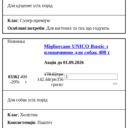
Для цуценят усіх порід
Клас
: Супер-преміум
Особливі потреби
: Для вагітних та тих що годують
Новинка
Migliorcane UNICO Rustic з
яловичиною для собак 400 г
Акція до 01.09.2026
178
.
02
грн
03362
400
142
.
44
грн
356
-20%
г
грн/кг
Для собак усіх порід
Клас
: Холістик
Консистенція
: Паштет