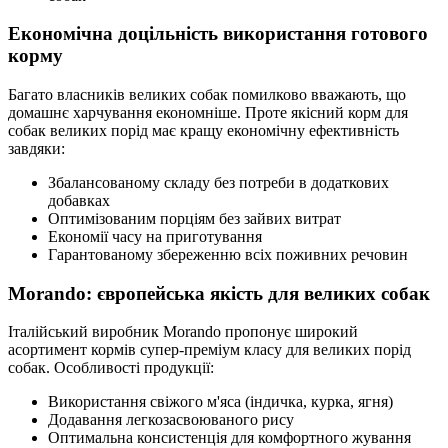
Економічна доцільність використання готового
корму
Багато власників великих собак помилково вважають, що
домашнє харчування економніше. Проте якісний корм для
собак великих порід має кращу економічну ефективність
завдяки:
Збалансованому складу без потреби в додаткових
добавках
Оптимізованим порціям без зайвих витрат
Економії часу на приготування
Гарантованому збереженню всіх поживних речовин
Morando: європейська якість для великих собак
Італійський виробник Morando пропонує широкий
асортимент кормів супер-преміум класу для великих порід
собак. Особливості продукції:
Використання свіжого м'яса (індичка, курка, ягня)
Додавання легкозасвоюваного рису
Оптимальна консистенція для комфортного жування