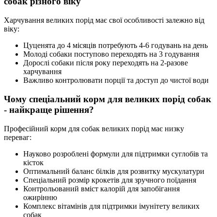
собак різного віку
Харчування великих порід має свої особливості залежно від
віку:
Цуценята до 4 місяців потребують 4-6 годувань на день
Молоді собаки поступово переходять на 3 годування
Дорослі собаки після року переходять на 2-разове
харчування
Важливо контролювати порції та доступ до чистої води
Чому спеціальний корм для великих порід собак
- найкраще рішення?
Професійний корм для собак великих порід має низку
переваг:
Науково розроблені формули для підтримки суглобів та
кісток
Оптимальний баланс білків для розвитку мускулатури
Спеціальний розмір крокетів для зручного поїдання
Контрольований вміст калорій для запобігання
ожирінню
Комплекс вітамінів для підтримки імунітету великих
собак