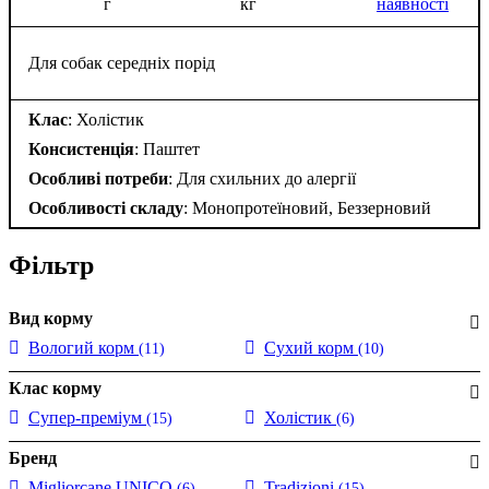
г
кг
наявності
Для собак середніх порід
Клас
: Холістик
Консистенція
: Паштет
Особливі потреби
: Для схильних до алергії
Особливості складу
: Монопротеїновий, Беззерновий
Фільтр
Вид корму
Вологий корм
Сухий корм
(11)
(10)
Клас корму
Супер-преміум
Холістик
(15)
(6)
Бренд
Migliorcane UNICO
Tradizioni
(6)
(15)