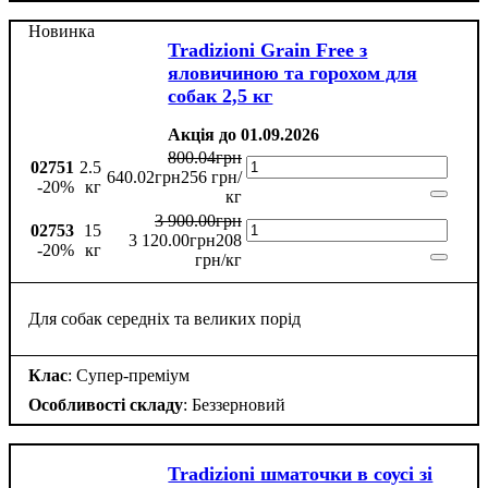
Новинка
Tradizioni Grain Free з
яловичиною та горохом для
собак 2,5 кг
Акція до 01.09.2026
800
.
04
грн
02751
2.5
640
.
02
грн
256 грн/
-20%
кг
кг
3 900
.
00
грн
02753
15
3 120
.
00
грн
208
-20%
кг
грн/кг
Для собак середніх та великих порід
Клас
: Супер-преміум
Особливості складу
: Беззерновий
Tradizioni шматочки в соусі зі