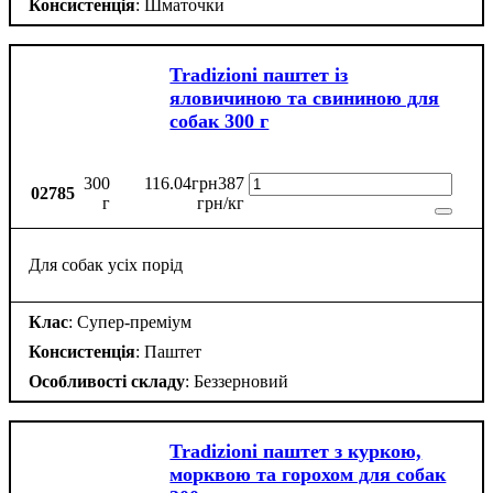
Консистенція
: Шматочки
Tradizioni паштет із
яловичиною та свининою для
собак 300 г
300
116
.
04
грн
387
02785
г
грн/кг
Для собак усіх порід
Клас
: Супер-преміум
Консистенція
: Паштет
Особливості складу
: Беззерновий
Tradizioni паштет з куркою,
морквою та горохом для собак