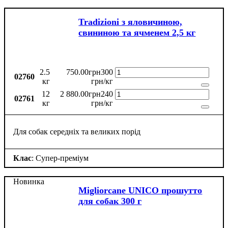
Tradizioni з яловичиною,
свининою та ячменем 2,5 кг
2.5
750
.
00
грн
300
02760
кг
грн/кг
12
2 880
.
00
грн
240
02761
кг
грн/кг
Для собак середніх та великих порід
Клас
: Супер-преміум
Новинка
Migliorcane UNICO прошутто
для собак 300 г