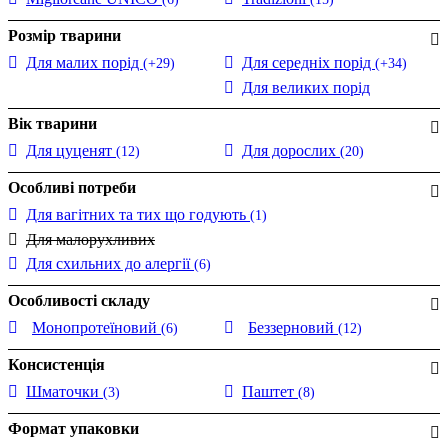
Розмір тварини
Для малих порід
Для середніх порід
(+29)
(+34)
Для великих порід
Вік тварини
Для цуценят
Для дорослих
(12)
(20)
Особливі потреби
Для вагітних та тих що годують
(1)
Для малорухливих
Для схильних до алергії
(6)
Особливості складу
Монопротеїновий
Беззерновий
(6)
(12)
Консистенція
Шматочки
Паштет
(3)
(8)
Формат упаковки