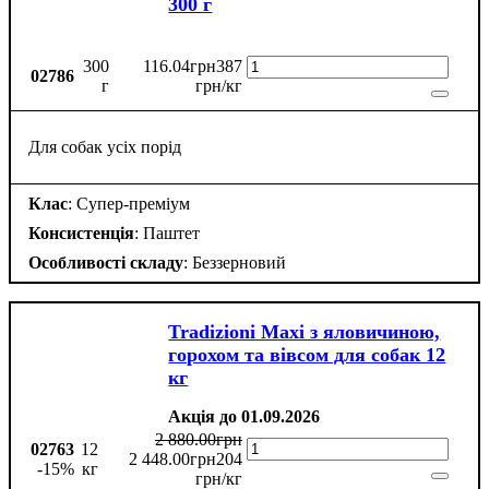
300 г
300
116
.
04
грн
387
02786
г
грн/кг
Для собак усіх порід
Клас
: Супер-преміум
Консистенція
: Паштет
Особливості складу
: Беззерновий
Tradizioni Maxi з яловичиною,
горохом та вівсом для собак 12
кг
Акція до 01.09.2026
2 880
.
00
грн
02763
12
2 448
.
00
грн
204
-15%
кг
грн/кг