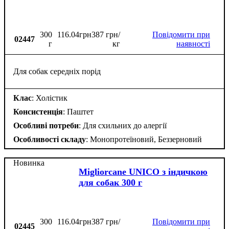
300
116
.
04
грн
387 грн/
Повідомити при
02447
г
кг
наявності
Для собак середніх порід
Клас
: Холістик
Консистенція
: Паштет
Особливі потреби
: Для схильних до алергії
Особливості складу
: Монопротеїновий, Беззерновий
Новинка
Migliorcane UNICO з індичкою
для собак 300 г
300
116
.
04
грн
387 грн/
Повідомити при
02445