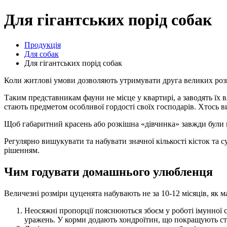
Для гігантських порід собак
Продукція
Для собак
Для гігантських порід собак
Коли житлові умови дозволяють утримувати друга великих розмір
Таким представникам фауни не місце у квартирі, а заводять їх
стають предметом особливої ​​гордості своїх господарів. Хтось 
Щоб габаритний красень або розкішна «дівчинка» завжди були в 
Регулярно вишукувати та набувати значної кількості кісток та 
рішенням.
Чим годувати домашнього улюбленця
Величезні розміри цуценята набувають не за 10-12 місяців, як ма
Неосяжні пропорції пояснюються збоєм у роботі імунної с
уражень. У корми додають хондроїтин, що покращують стан