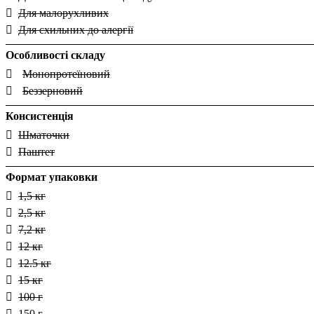
Для малорухливих
Для схильних до алергії
Особливості складу
Монопротеїновий
Беззерновий
Консистенція
Шматочки
Паштет
Формат упаковки
1,5 кг
2,5 кг
7,2 кг
12 кг
12.5 кг
15 кг
100 г
150 г