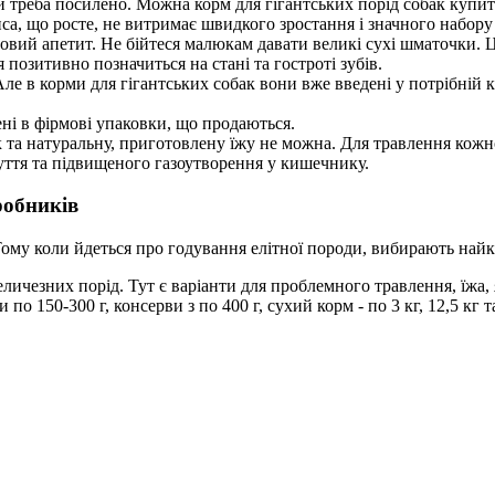
 треба посилено. Можна корм для гігантських порід собак купити
са, що росте, не витримає швидкого зростання і значного набору 
довий апетит. Не бійтеся малюкам давати великі сухі шматочки
позитивно позначиться на стані та гостроті зубів.
е в корми для гігантських собак вони вже введені у потрібній кі
ні в фірмові упаковки, що продаються.
 та натуральну, приготовлену їжу не можна. Для травлення кожн
уття та підвищеного газоутворення у кишечнику.
робників
. Тому коли йдеться про годування елітної породи, вибирають найк
личезних порід. Тут є варіанти для проблемного травлення, їжа, 
 150-300 г, консерви з по 400 г, сухий корм - по 3 кг, 12,5 кг та