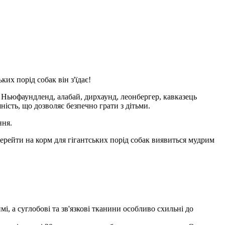
их порід собак він з'їдає!
 Ньюфаундленд, алабай, дирхаунд, леонбергер, кавказець
ність, що дозволяє безпечно грати з дітьми.
ння.
перейти на корм для гігантських порід собак виявиться мудрим
, а суглобові та зв'язкові тканини особливо схильні до