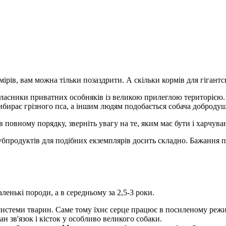
ів, вам можна тільки позаздрити. А скільки кормів для гігантськ
 власники приватних особняків із великою прилеглою територією.
вибирає грізного пса, а іншим людям подобається собача добродуш
повному порядку, зверніть увагу на те, яким має бути і харчува
субпродуктів для подібних екземплярів досить складно. Бажання 
ленькі породи, а в середньому за 2,5-3 роки.
истеми тварин. Саме тому їхнє серце працює в посиленому режимі
 зв'язок і кісток у особливо великого собаки.