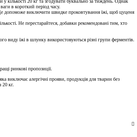
 у кількості 20 кг та згодувати буквально за тиждень. Однак
ваги в короткий період часу.
. Це допоможе виключити швидке проковтування їжі, щоб цуценя
лькості. Не перестарайтеся, добавки рекомендовані тим, хто
ого виду їжі в шлунку використовуються різні групи ферментів.
ращі ринкові пропозиції.
яка виключає алергічні прояви, продукція для тварин без
 20 кг.