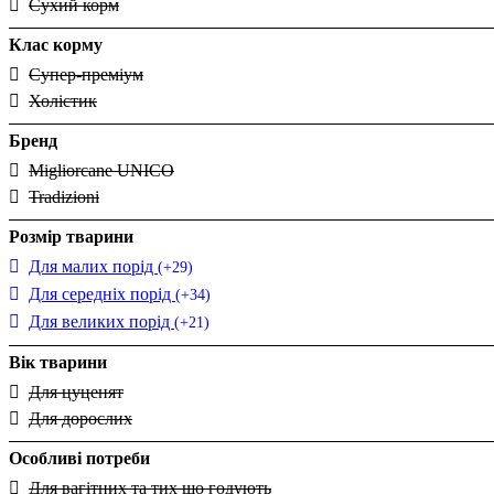
Сухий корм
Клас корму
Супер-преміум
Холістик
Бренд
Migliorcane UNICO
Tradizioni
Розмір тварини
Для малих порід
(+29)
Для середніх порід
(+34)
Для великих порід
(+21)
Вік тварини
Для цуценят
Для дорослих
Особливі потреби
Для вагітних та тих що годують