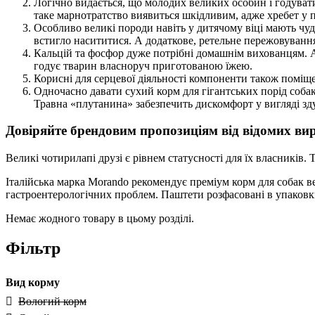
Логічно видається, що молодих великих особин і годувати
таке марнотратство виявиться шкідливим, адже хребет у п
Особливо великі породи навіть у дитячому віці мають чу
встигло насититися. А додаткове, ретельне пережовування 
Кальцій та фосфор дуже потрібні домашнім вихованцям. Ал
годує тварин власноруч приготованою їжею.
Корисні для серцевої діяльності компоненти також поміще
Одночасно давати сухий корм для гігантських порід собак
Травна «плутанина» забезпечить дискомфорт у вигляді зд
Довіряйте брендовим пропозиціям від відомих ви
Великі чотирилапі друзі є рівнем статусності для їх власників
Італійська марка Morando рекомендує преміум корм для собак ве
гастроентерологічних проблем. Паштети розфасовані в упаковки по
Немає жодного товару в цьому розділі.
Фільтр
Вид корму
Вологий корм