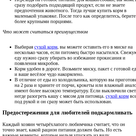
сразу подобрать подходящий продукт, если не знаете
предпочтения животного. Тогда лучше купить корм в
маленькой упаковке. После того как определитесь, берите
более крупными порциями.
Что может считаться преимуществом
Выбирая
сухой корм
, вы можете оставить его в миске на
несколько часов, если питомец быстро насытился. Свежу
еду нужно сразу убирать во избежание прокисания и
появления микробов.
Корм удобен в дороге. Возьмите миску, пакет с готовой е
и ваше весёлое чудо накормлено.
В отличие от еды из холодильника, которую вы приготов
на 2 раза и храните от порчи, крокеты или влажный анал
имеют более высокую температуру. Если выключили свет
негде разогреть кашу с мясом для питомца.
сухой корм
все
под рукой и он сразу может быть использован.
Предостережения для любителей подкармливать
Каждый хозяин четырёхлапого любимчика считает, что он
точно знает, какой рацион питания должен быть. Но есть
важные моменты, которые нельзя упускать из виду.