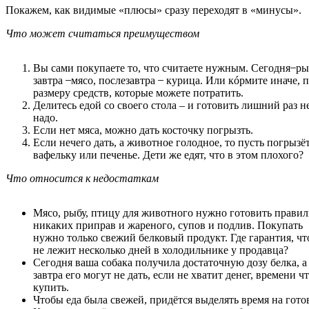
Покажем, как видимые «плюсы» сразу переходят в «минусы».
Что может считаться преимуществом
Вы сами покупаете то, что считаете нужным. Сегодня ̶ ры
завтра ̶ мясо, послезавтра ̶ курица. Или кóрмите иначе, 
размеру средств, которые можете потратить.
Делитесь едой со своего стола – и готовить лишний раз н
надо.
Если нет мяса, можно дать косточку погрызть.
Если нечего дать, а животное голодное, то пусть погрызё
вафельку или печенье. Дети же едят, что в этом плохого?
Что относится к недостаткам
Мясо, рыбу, птицу для животного нужно готовить правил
никаких приправ и жареного, супов и подлив. Покупать
нужно только свежий белковый продукт. Где гарантия, чт
не лежит несколько дней в холодильнике у продавца?
Сегодня ваша собака получила достаточную дозу белка, а
завтра его могут не дать, если не хватит денег, времени ч
купить.
Чтобы еда была свежей, придётся выделять время на гото