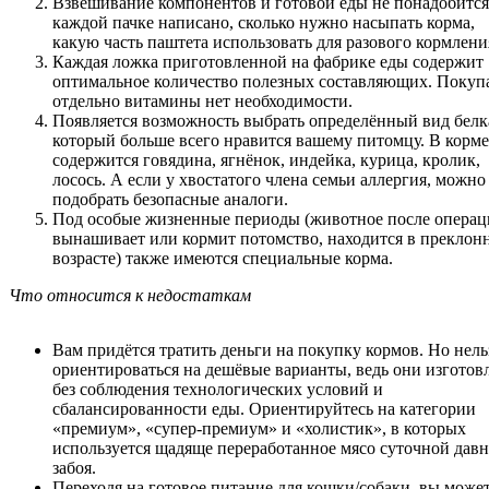
Взвешивание компонентов и готовой еды не понадобится
каждой пачке написано, сколько нужно насыпать корма,
какую часть паштета использовать для разового кормлени
Каждая ложка приготовленной на фабрике еды содержит
оптимальное количество полезных составляющих. Покуп
отдельно витамины нет необходимости.
Появляется возможность выбрать определённый вид белк
который больше всего нравится вашему питомцу. В корме
содержится говядина, ягнёнок, индейка, курица, кролик,
лосось. А если у хвостатого члена семьи аллергия, можно
подобрать безопасные аналоги.
Под особые жизненные периоды (животное после операц
вынашивает или кормит потомство, находится в преклон
возрасте) также имеются специальные корма.
Что относится к недостаткам
Вам придётся тратить деньги на покупку кормов. Но нель
ориентироваться на дешёвые варианты, ведь они изготов
без соблюдения технологических условий и
сбалансированности еды. Ориентируйтесь на категории
«премиум», «супер-премиум» и «холистик», в которых
используется щадяще переработанное мясо суточной дав
забоя.
Переходя на готовое питание для кошки/собаки, вы может