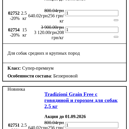
800
.
04
грн
02752
2.5
640
.
02
грн
256 грн/
-20%
кг
кг
3 900
.
00
грн
02754
15
3 120
.
00
грн
208
-20%
кг
грн/кг
Для собак средних и крупных пород
Класс
: Супер-премиум
Особенности состава
: Беззерновой
Новинка
Tradizioni Grain Free с
говядиной и горохом для собак
2,5 кг
Акция до 01.09.2026
800
.
04
грн
02751
2.5
640
.
02
грн
256 грн/