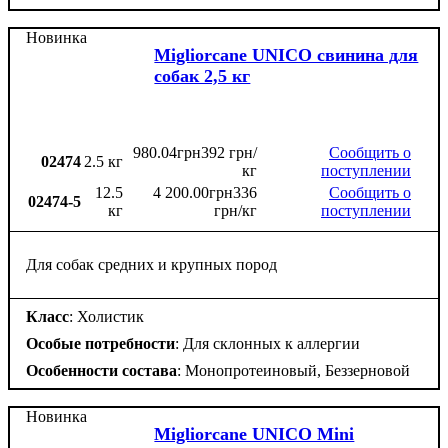
Новинка
Migliorcane UNICO свинина для
собак 2,5 кг
980
.
04
грн
392 грн/
Сообщить о
02474
2.5 кг
кг
поступлении
12.5
4 200
.
00
грн
336
Сообщить о
02474-5
кг
грн/кг
поступлении
Для собак средних и крупных пород
Класс
: Холистик
Особые потребности
: Для склонных к аллергии
Особенности состава
: Монопротеиновый, Беззерновой
Новинка
Migliorcane UNICO Mini