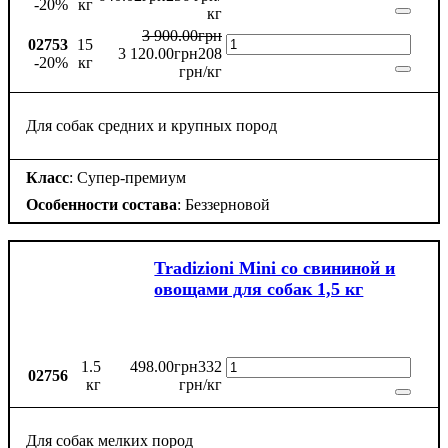
-20%
кг
кг
3 900
.
00
грн
02753
15
3 120
.
00
грн
208
-20%
кг
грн/кг
Для собак средних и крупных пород
Класс
: Супер-премиум
Особенности состава
: Беззерновой
Tradizioni Mini со свининой и
овощами для собак 1,5 кг
1.5
498
.
00
грн
332
02756
кг
грн/кг
Для собак мелких пород