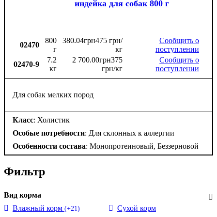
индейка для собак 800 г
800
380
.
04
грн
475 грн/
Сообщить о
02470
г
кг
поступлении
7.2
2 700
.
00
грн
375
Сообщить о
02470-9
кг
грн/кг
поступлении
Для собак мелких пород
Класс
: Холистик
Особые потребности
: Для склонных к аллергии
Особенности состава
: Монопротеиновый, Беззерновой
Фильтр
Вид корма
Влажный корм
Сухой корм
(+21)