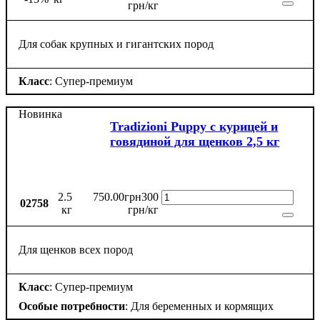
грн/кг
Для собак крупных и гигантских пород
Класс
: Супер-премиум
Новинка
Tradizioni Puppy с курицей и
говядиной для щенков 2,5 кг
2.5
750
.
00
грн
300
02758
кг
грн/кг
Для щенков всех пород
Класс
: Супер-премиум
Особые потребности
: Для беременных и кормящих