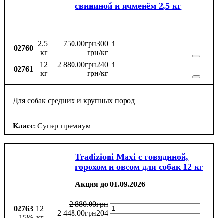
свининой и ячменём 2,5 кг
2.5
750
.
00
грн
300
02760
кг
грн/кг
12
2 880
.
00
грн
240
02761
кг
грн/кг
Для собак средних и крупных пород
Класс
: Супер-премиум
Tradizioni Maxi с говядиной,
горохом и овсом для собак 12 кг
Акция до 01.09.2026
2 880
.
00
грн
02763
12
2 448
.
00
грн
204
-15%
кг