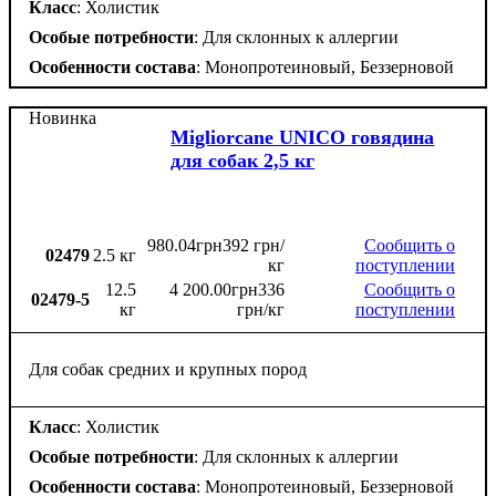
Класс
: Холистик
Особые потребности
: Для склонных к аллергии
Особенности состава
: Монопротеиновый, Беззерновой
Новинка
Migliorcane UNICO говядина
для собак 2,5 кг
980
.
04
грн
392 грн/
Сообщить о
02479
2.5 кг
кг
поступлении
12.5
4 200
.
00
грн
336
Сообщить о
02479-5
кг
грн/кг
поступлении
Для собак средних и крупных пород
Класс
: Холистик
Особые потребности
: Для склонных к аллергии
Особенности состава
: Монопротеиновый, Беззерновой