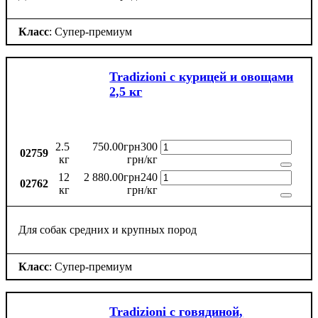
Класс
: Супер-премиум
Tradizioni с курицей и овощами
2,5 кг
2.5
750
.
00
грн
300
02759
кг
грн/кг
12
2 880
.
00
грн
240
02762
кг
грн/кг
Для собак средних и крупных пород
Класс
: Супер-премиум
Tradizioni с говядиной,