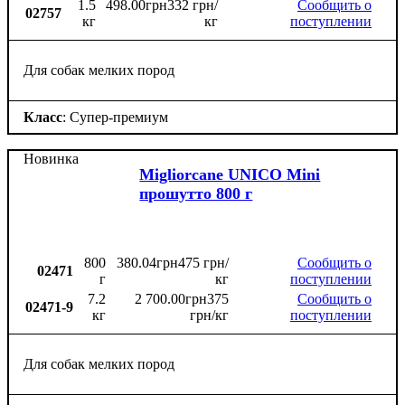
1.5
498
.
00
грн
332 грн/
Сообщить о
02757
кг
кг
поступлении
Для собак мелких пород
Класс
: Супер-премиум
Новинка
Migliorcane UNICO Mini
прошутто 800 г
800
380
.
04
грн
475 грн/
Сообщить о
02471
г
кг
поступлении
7.2
2 700
.
00
грн
375
Сообщить о
02471-9
кг
грн/кг
поступлении
Для собак мелких пород