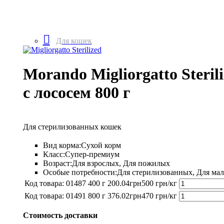
Для кошек
Morando Migliorgatto Steril
с лососем 800 г
Для стерилизованных кошек
Вид корма:
Сухой корм
Класс:
Супер-премиум
Возраст:
Для взрослых, Для пожилых
Особые потребности:
Для стерилизованных, Для м
01487
400 г
200
.
04
грн
500 грн/кг
01491
800 г
376
.
02
грн
470 грн/кг
Стоимость доставки