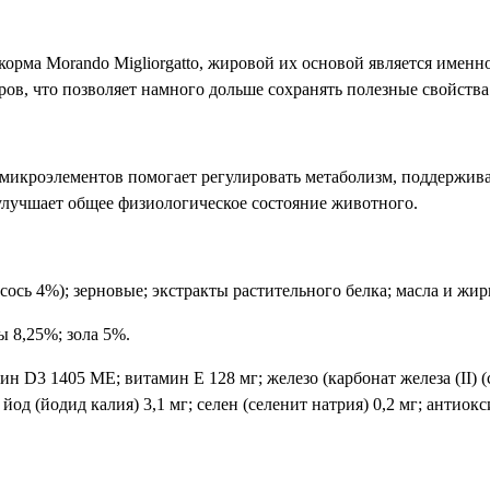
 корма Morando Migliorgatto, жировой их основой является имен
ров, что позволяет намного дольше сохранять полезные свойства
и микроэлементов помогает регулировать метаболизм, поддержи
лучшает общее физиологическое состояние животного.
сось 4%); зерновые; экстракты растительного белка; масла и жи
ы 8,25%; зола 5%.
н D3 1405 МЕ; витамин Е 128 мг; железо (карбонат железа (II) (си
 йод (йодид калия) 3,1 мг; селен (селенит натрия) 0,2 мг; антиок