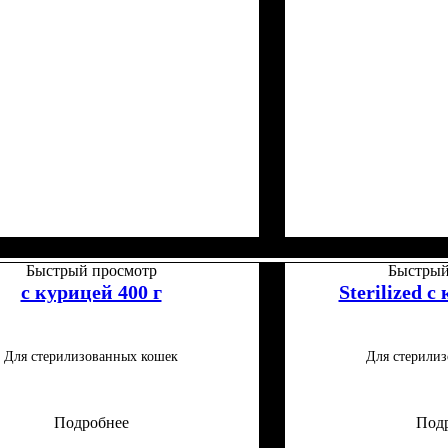
требности
пер-премиум
: Для малоподвижных, Для
Класс
: Супер-премиум
ванных
Быстрый просмотр
Быстрый
с курицей 400 г
Sterilized с
Для стерилизованных кошек
Для стерили
Подробнее
Под