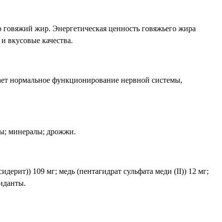
но говяжий жир. Энергетическая ценность говяжьего жира
 и вкусовые качества.
вает нормальное функционирование нервной системы,
ры; минералы; дрожжи.
дерит)) 109 мг; медь (пентагидрат сульфата меди (II)) 12 мг;
сиданты.