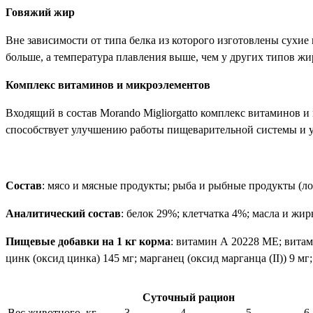
Говяжий жир
Вне зависимости от типа белка из которого изготовлены сухие
больше, а температура плавления выше, чем у других типов жи
Комплекс витаминов и микроэлементов
Входящий в состав Morando Migliorgatto комплекс витаминов 
способствует улучшению работы пищеварительной системы и у
Состав
: мясо и мясные продукты; рыба и рыбные продукты (ло
Аналитический состав
: белок 29%; клетчатка 4%; масла и жир
Пищевые добавки на 1 кг корма
: витамин А 20228 МЕ; витами
цинк (оксид цинка) 145 мг; марганец (оксид марганца (II)) 9 мг;
Суточный рацион
Вес животного, кг
3
4
5
6