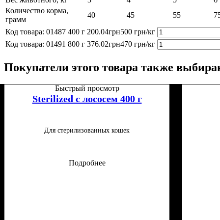
Количество корма,
40
45
55
7
грамм
01487
400 г
200
.
04
грн
500 грн/кг
01491
800 г
376
.
02
грн
470 грн/кг
Покупатели этого товара также выбира
Быстрый просмотр
Sterilized с лососем 400 г
Для стерилизованных кошек
Подробнее