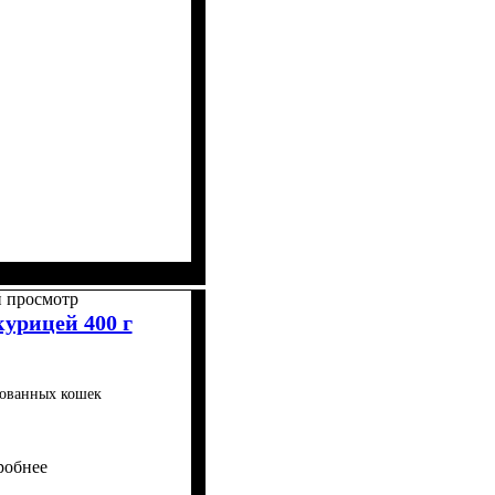
 просмотр
 курицей 400 г
зованных кошек
робнее