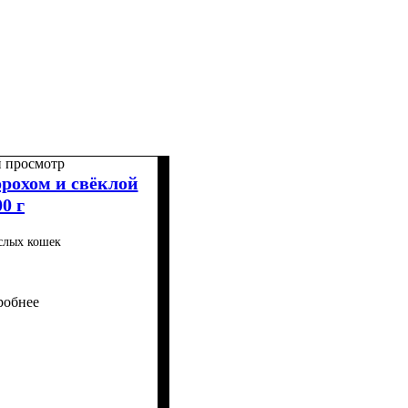
 просмотр
орохом и свёклой
00 г
слых кошек
робнее