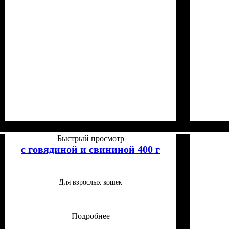
Класс
Особые потребности
: Супер-премиум
: Для малоподвижных, Для
Класс
Особые по
: Су
стерилизованных
стерилизо
Быстрый просмотр
с говядиной и свининой 400 г
Для взрослых кошек
Подробнее