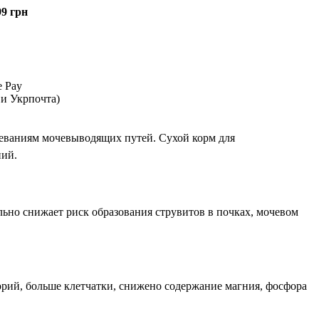
99 грн
 Pay
 и Укрпочта)
леваниям мочевыводящих путей. Сухой корм для
ний.
тельно снижает риск образования струвитов в почках, мочевом
рий, больше клетчатки, снижено содержание магния, фосфора