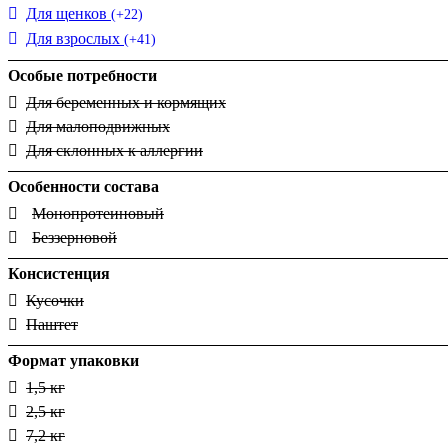
Для щенков
(+22)
Для взрослых
(+41)
Особые потребности
Для беременных и кормящих
Для малоподвижных
Для склонных к аллергии
Особенности состава
Монопротеиновый
Беззерновой
Консистенция
Кусочки
Паштет
Формат упаковки
1,5 кг
2,5 кг
7,2 кг