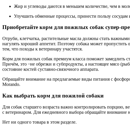
Жир и углеводы даются в меньшем количестве, чем в мо
Улучшить обменные процессы, принести пользу сосудам 
Приобретайте корм для пожилых собак супер-пр
Отруби, клетчатка, растительные масла должны стать важными
нагулять хороший аппетит. Поэтому собака может пропустить о
тем, что походы к ветеринару участятся.
Корм для пожилых собак премиум класса поможет замедлить ста
Причём, это ̶ не обрезки и субпродукты, а настоящее мясо (р
состояние костей суставно-связочного аппарата.
Обращайте внимание на предлагаемые виды питания с фосфоро
Morando.
Как выбрать корм для пожилой собаки
Для собак старшего возраста важно контролировать порцию, ве
с ветеринаром. Для ежедневного выбора обращайте внимание н
Нет ни одного товара в этом разделе.