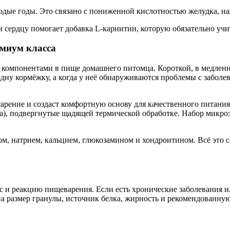
лодые годы. Это связано с пониженной кислотностью желудка, 
и сердцу помогает добавка L-карнитин, которую обязательно уч
емиум класса
 компонентами в пище домашнего питомца. Короткой, в медленн
дну кормёжку, а когда у неё обнаруживаются проблемы с заболев
рение и создаст комфортную основу для качественного питания.
ыба), подвергнутые щадящей термической обработке. Набор микр
м, натрием, кальцием, глюкозамином и хондроитином. Всё это 
с и реакцию пищеварения. Если есть хронические заболевания и
а размер гранулы, источник белка, жирность и рекомендованну