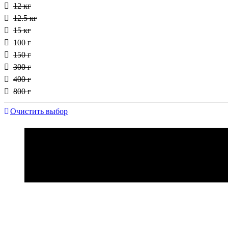
12 кг
12.5 кг
15 кг
100 г
150 г
300 г
400 г
800 г
Очистить выбор