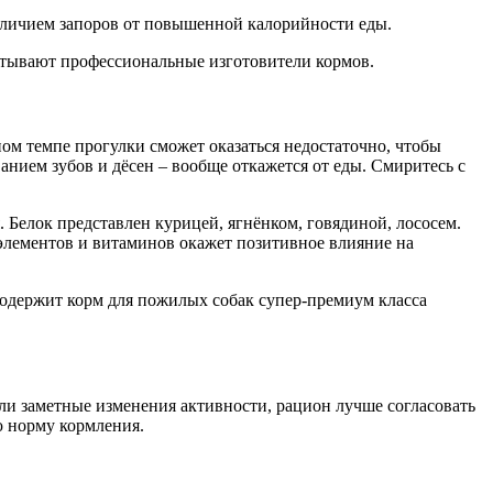
наличием запоров от повышенной калорийности еды.
итывают профессиональные изготовители кормов.
ом темпе прогулки сможет оказаться недостаточно, чтобы
анием зубов и дёсен – вообще откажется от еды. Смиритесь с
 Белок представлен курицей, ягнёнком, говядиной, лососем.
оэлементов и витаминов окажет позитивное влияние на
содержит корм для пожилых собак супер-премиум класса
ли заметные изменения активности, рацион лучше согласовать
ю норму кормления.