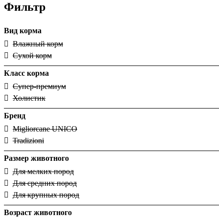
Фильтр
Вид корма
Влажный корм
Сухой корм
Класс корма
Супер-премиум
Холистик
Бренд
Migliorcane UNICO
Tradizioni
Размер животного
Для мелких пород
Для средних пород
Для крупных пород
Возраст животного