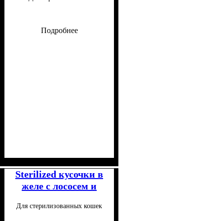
стручковой фасолью
100 г
Подробнее
Класс
Консистенция
Особенности состава
: Супер-премиум
: Паштет
:
Беззерновой
Sterilized кусочки в
желе с лососем и
тунцом для кошек
Для стерилизованных кошек
85 г