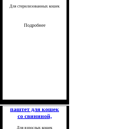
стерилизованных
Для стерилизованных кошек
кошек 100 г
Подробнее
Класс
Консистенция
Особые потребности
Особенности состава
: Супер-премиум
: Паштет
: Для
:
малоподвижных, Для
Беззерновой
паштет для кошек
стерилизованных
со свининой,
морковью и
Для взрослых кошек