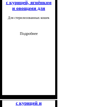
с курицей, ягнёнком
и овощами для
стерилизованных
Для стерилизованных кошек
кошек 100 г
Подробнее
Класс
Консистенция
Особые потребности
Особенности состава
: Супер-премиум
: Паштет
: Для
:
малоподвижных, Для
Беззерновой
с курицей и
стерилизованных