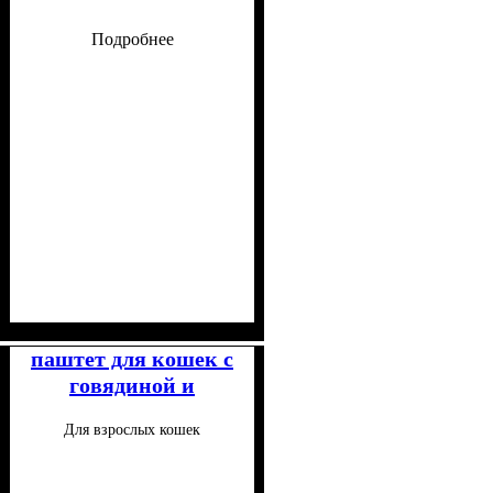
Подробнее
Класс
Консистенция
Особые потребности
Особенности состава
: Супер-премиум
: Кусочки
: Для
:
малоподвижных, Для
Беззерновой
паштет для кошек с
стерилизованных
говядиной и
печенью 100 г
Для взрослых кошек