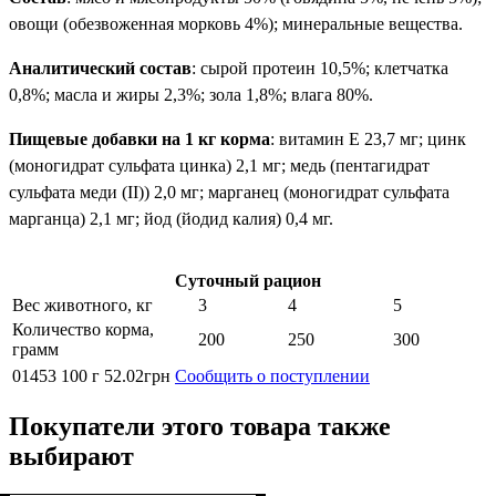
овощи (обезвоженная морковь 4%); минеральные вещества.
Аналитический состав
: сырой протеин 10,5%; клетчатка
0,8%; масла и жиры 2,3%; зола 1,8%; влага 80%.
Пищевые добавки на 1 кг корма
: витамин Е 23,7 мг; цинк
(моногидрат сульфата цинка) 2,1 мг; медь (пентагидрат
сульфата меди (II)) 2,0 мг; марганец (моногидрат сульфата
марганца) 2,1 мг; йод (йодид калия) 0,4 мг.
Суточный рацион
Вес животного, кг
3
4
5
Количество корма,
200
250
300
грамм
01453
100 г
52
.
02
грн
Сообщить о поступлении
Покупатели этого товара также
выбирают