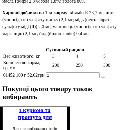
масла і жири 2,3%; зола 1,8%; волога 80%.
Харчові добавки на 1 кг корму
: вітамін Е 23,7 мг; цинк
(моногідрат сульфату цинку) 2,1 мг; мідь (пентагідрат
сульфату міді (II)) 2,0 мг; марганець (моногідрат сульфату
марганцю) 2,1 мг; йод (йодид калію) 0,4 мг.
Суточный рацион
Вес животного, кг
3
4
5
Количество корма,
200
250
300
грамм
01452
100 г
52
.
02
грн
Покупці цього товару також
вибирають
з куркою та
прошуто для
стерилізованих
Для стерилізованих котів