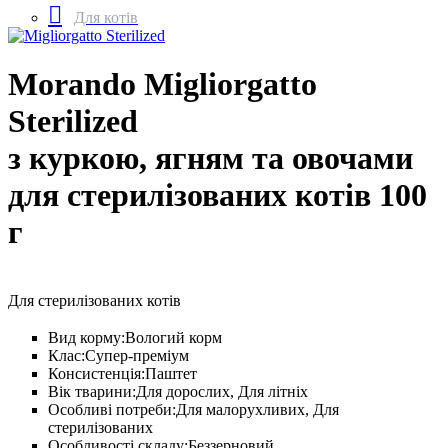
Для котів
Morando Migliorgatto
Sterilized
з куркою, ягням та овочами
для стерилізованих котів 100
г
Для стерилізованих котів
Вид корму:
Вологий корм
Клас:
Супер-преміум
Консистенція:
Паштет
Вік тварини:
Для дорослих, Для літніх
Особливі потреби:
Для малорухливих, Для
стерилізованих
Особливості складу:
Беззерновий