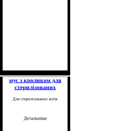
Клас
Консистенція
Особливі потреби
: Супер-преміум
: Паштет
: Для
малорухливих, Для
мус з кроликом для
стерилізованих
стерилізованих
котів 85 г
Для стерилізованих котів
Детальніше