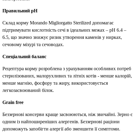
Правильний рН
Склад корму Morando Migliorgatto Sterilized допомагає
підтримувати кислотність сечі в ідеальних межах – pH 6.4 –
6.5, що значно знижує ризик утворення каменів у нирках,
сечовому міхурі та сечоводах.
Спеціальний баланс
Рецептура корму розроблена з урахуванням особливих потреб
стерилізованих, малорухливих та літніх котів - менше калорій,
менше магнію, фосфору та жиру, використовується
легкозасвоюваний білок.
Grain free
Беззернові консерви краще засвоюються, ніж звичайні. Зерно є
одним із найпоширеніших алергенів. Беззернові раціони
допоможуть запобігти алергії або зменшити її симптоми.