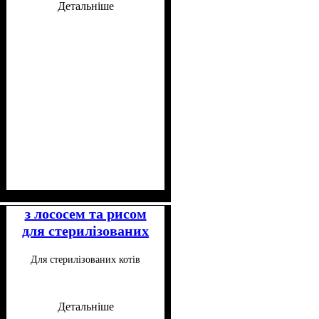
Детальніше
Клас
Консистенція
Особливі потреби
Особливості складу
: Супер-преміум
: Паштет
: Для
:
малорухливих, Для
Беззерновий
з лососем та рисом
стерилізованих
для стерилізованих
котів 100 г
Для стерилізованих котів
Детальніше