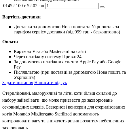
01452
100 г
52
.
02
грн
Вартість доставки
Доставка за допомогою Нова пошта та Укрпошта - за
тарифом сервісу доставки (від 999 грн - безкоштовно)
Оплата
Карткою Visa або Mastercard на сайті
Через платіжну систему Приват24
За допомогою платіжних систем Apple Pay або Google
Pay
Післяплатою (при доставці за допомогою Нова пошта та
Укрпошта)
Задати питання
Написати відгук
Стерилізовані, малорухливі та літні коти більш схильні до
набору зайвої ваги, що може призвести до захворювань
сечовивідних шляхів. Беззернові консерви для стерилізованих
котів Morando Migliorgatto Sterilized допомагають
контролювати вагу та знижують ризик розвитку небезпечних
захворювань.