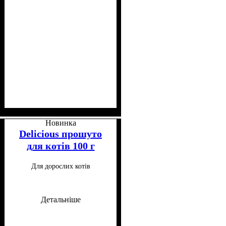
Клас
Консистенція
Особливі потреби
Особливості складу
: Супер-преміум
: Мусс
: Для
:
малорухливих, Для
Беззерновий
Новинка
стерилізованих
Delicious прошуто
для котів 100 г
Для дорослих котів
Детальніше