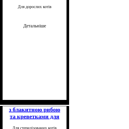
печінкою 100 г
Для дорослих котів
Детальніше
Клас
Консистенція
Особливості складу
: Супер-преміум
: Паштет
:
Беззерновий
з блакитною рибою
та креветками для
стерилізованих
Для стерилізованих котів