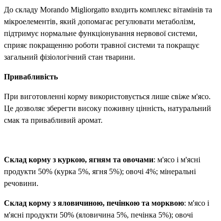
До складу Morando Migliorgatto входить комплекс вітамінів та
мікроелементів, який допомагає регулювати метаболізм,
підтримує нормальне функціонування нервової системи,
сприяє покращенню роботи травної системи та покращує
загальний фізіологічний стан тварини.
Привабливість
При виготовленні корму використовується лише свіже м'ясо.
Це дозволяє зберегти високу поживну цінність, натуральний
смак та привабливий аромат.
Склад корму з куркою, ягням та овочами
: м'ясо і м'ясні
продукти 50% (курка 5%, ягня 5%); овочі 4%; мінеральні
речовини.
Склад корму з яловичиною, печінкою та морквою
: м'ясо і
м'ясні продукти 50% (яловичина 5%, печінка 5%); овочі