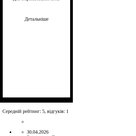
котів 100 г
Детальніше
Клас
Консистенція
Особливі потреби
Особливості складу
: Супер-преміум
: Паштет
: Для
:
малорухливих, Для
Беззерновий
Середній рейтинг:
5
, відгуків:
1
стерилізованих
30.04.2026