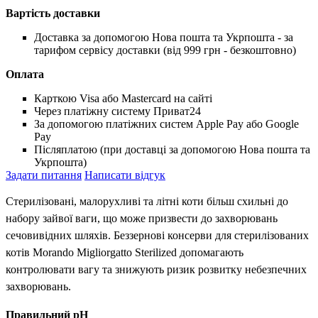
Вартість доставки
Доставка за допомогою Нова пошта та Укрпошта - за
тарифом сервісу доставки (від 999 грн - безкоштовно)
Оплата
Карткою Visa або Mastercard на сайті
Через платіжну систему Приват24
За допомогою платіжних систем Apple Pay або Google
Pay
Післяплатою (при доставці за допомогою Нова пошта та
Укрпошта)
Задати питання
Написати відгук
Стерилізовані, малорухливі та літні коти більш схильні до
набору зайвої ваги, що може призвести до захворювань
сечовивідних шляхів. Беззернові консерви для стерилізованих
котів Morando Migliorgatto Sterilized допомагають
контролювати вагу та знижують ризик розвитку небезпечних
захворювань.
Правильний рН