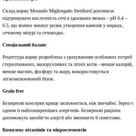
Склад корму Morando Migliorgatto Sterilized допомагає
підтримувати кислотність сечі в ідеальних межах – pH 6.4 –
6.5, що значно знижує ризик утворення каменів у нирках,
сечовому міхурі та сечоводах.
Спеціальний баланс
Рецептура корму розроблена з урахуванням особливих потреб
стерилізованих, малорухливих та літніх котів - менше калорій,
менше магнію, фосфору та жиру, використовується
легкозасвоюваний білок.
Grain free
Беззернові консерви краще засвоюються, ніж звичайні. Зерно є
одним із найпоширеніших алергенів. Беззернові раціони
допоможуть запобігти алергії або зменшити її симптоми.
Комплекс вітамінів та мікроелементів