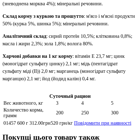
(зневоднена морква 4%); мінеральні речовини.
Склад корму з куркою та прошутто
: м'ясо і м'ясні продукти
50% (курка 5%, шинка 5%); мінеральні речовини.
Аналітичний склад
: сирий протеїн 10,5%; клітковина 0,8%;
масла і жири 2,3%; зола 1,8%; волога 80%.
Харчові добавки на 1 кг корму
: вітамін Е 23,7 мг; цинк
(моногідрат сульфату цинку) 2,1 мг; мідь (пентагідрат
сульфату міді (II)) 2,0 мг; марганець (моногідрат сульфату
марганцю) 2,1 мг; йод (йодид калію) 0,4 мг.
Суточный рацион
Вес животного, кг
3
4
5
Количество корма,
200
250
300
грамм
01457
600 г
312
.
00
грн
520 грн/кг
Повідомити при наявності
Покупці цього товару також