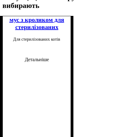
вибирають
мус з кроликом для
стерилізованих
котів 85 г
Для стерилізованих котів
Детальніше