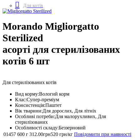
Для котів
Morando Migliorgatto
Sterilized
асорті для стерилізованих
котів 6 шт
Для стерилізованих котів
Вид корму:
Вологий корм
Клас:
Супер-преміум
Консистенція:
Паштет
Вік тварини:
Для дорослих, Для літніх
Особливі потреби:
Для малорухливих, Для
стерилізованих
Особливості складу:
Беззерновий
01457
600 г
312
.
00
грн
520 грн/кг
Повідомити при наявності