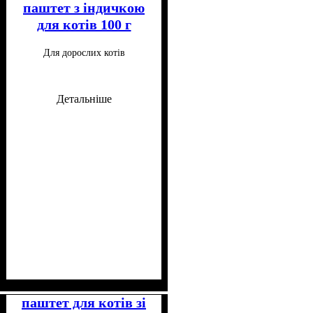
малорухливих, Для
паштет з індичкою
стерилізованих
для котів 100 г
Для дорослих котів
Детальніше
Клас
Консистенція
Особливості складу
: Супер-преміум
: Паштет
:
Беззерновий
паштет для котів зі