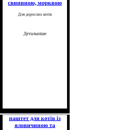
свининою, морквою
та стручковою
Для дорослих котів
квасолею 100 г
Детальніше
Клас
Консистенція
Особливості складу
: Супер-преміум
: Паштет
:
Беззерновий
паштет для котів із
яловичиною та