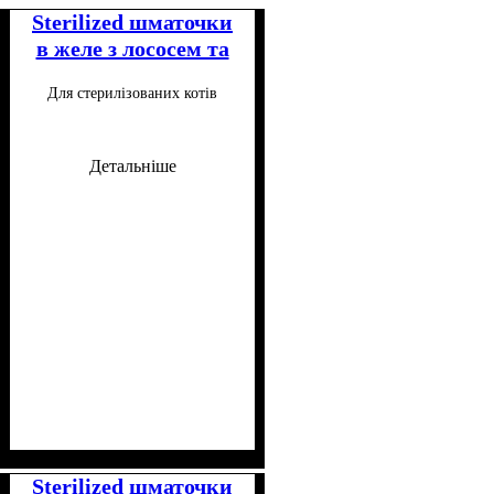
Sterilized шматочки
в желе з лососем та
тунцем для котів 85
Для стерилізованих котів
г
Детальніше
Клас
Консистенція
Особливі потреби
Особливості складу
: Супер-преміум
: Шматочки
: Для
:
малорухливих, Для
Беззерновий
Sterilized шматочки