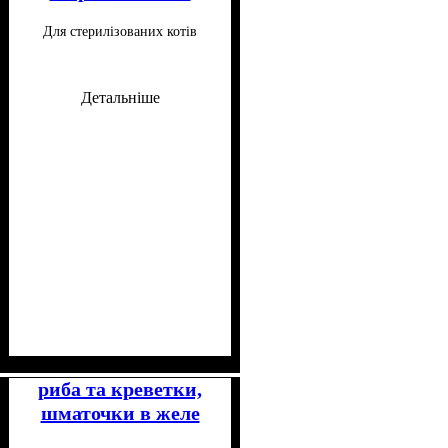
котів 85 г
Для стерилізованих котів
Детальніше
Клас
Консистенція
Особливі потреби
Особливості складу
: Супер-преміум
: Мусс
: Для
:
малорухливих, Для
Беззерновий
риба та креветки,
стерилізованих
шматочки в желе
для стерилізованих