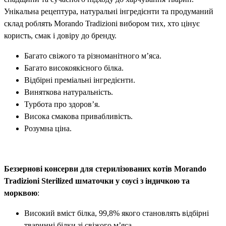
Унікальна рецептура, натуральні інгредієнти та продуманий
склад роблять Morando Tradizioni вибором тих, хто цінує
користь, смак і довіру до бренду.
Багато свіжого та різноманітного м’яса.
Багато високоякісного білка.
Відбірні преміальні інгредієнти.
Виняткова натуральність.
Турбота про здоров’я.
Висока смакова привабливість.
Розумна ціна.
Беззернові консерви для стерилізованих котів Morando
Tradizioni Sterilized шматочки у соусі з індичкою та
морквою
:
Високий вміст білка, 99,8% якого становлять відбірні
тваринні білки зі свіжого м’яса.