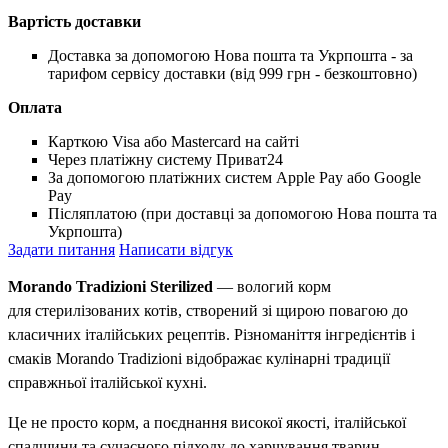
Вартість доставки
Доставка за допомогою Нова пошта та Укрпошта - за
тарифом сервісу доставки (від 999 грн - безкоштовно)
Оплата
Карткою Visa або Mastercard на сайті
Через платіжну систему Приват24
За допомогою платіжних систем Apple Pay або Google
Pay
Післяплатою (при доставці за допомогою Нова пошта та
Укрпошта)
Задати питання
Написати відгук
Morando Tradizioni Sterilized
— вологий корм
для стерилізованих котів, створений зі щирою повагою до
класичних італійських рецептів. Різноманіття інгредієнтів і
смаків Morando Tradizioni відображає кулінарні традиції
справжньої італійської кухні.
Це не просто корм, а поєднання високої якості, італійської
спадщини та сучасного підходу до харчування тварин.