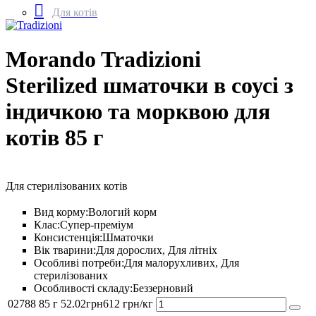
Для котів
Morando Tradizioni
Sterilized шматочки в соусі з
індичкою та морквою для
котів 85 г
Для стерилізованих котів
Вид корму:
Вологий корм
Клас:
Супер-преміум
Консистенція:
Шматочки
Вік тварини:
Для дорослих, Для літніх
Особливі потреби:
Для малорухливих, Для
стерилізованих
Особливості складу:
Беззерновий
02788
85 г
52
.
02
грн
612 грн/кг