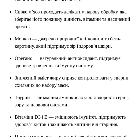
Свіже м’ясо проходить делікатну парову обробку, яка
зберігає його поживну цінність, вітаміни та насичений
аромат.
Морква — джерело природної клітковини та бета-
каротину, який підтримує зір і здоров’я шкіри.
Орегано — натуральний антиоксидант, підтримує
здорове травлення та імунну систему.
Знижений вміст жиру сприяє контролю ваги у тварин,
схильних до набору маси.
Таурин — незамінна амінокислота для здоров’я серця,
зору та нервової системи.
Вітаміни D3 і E — зміцнюють імунітет, підтримують
здоров’я кісток і захищають клітини від старіння.
Цинк і марганець — важливі для підтримки здорової