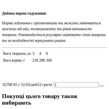
Добова норма годування
:
Норми годування є орієнтовними та можуть змінюватися
залежно від віку, темпераменту та рівня активності
тварини. Рекомендується регулярно оцінювати стан тварини
та за необхідності коригувати раціон.
Вага тварини, кг
3
4
6
Вага корму, г
230
280
360
02788
85 г
52
.
02
грн
612 грн/кг
Покупці цього товару також
вибирають