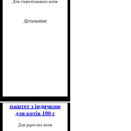
Для стерилізованих котів
котів 85 г
Детальніше
Клас
Консистенція
Особливі потреби
Особливості складу
: Супер-преміум
: Шматочки
: Для
:
малорухливих, Для
Беззерновий
паштет з індичкою
стерилізованих
для котів 100 г
Для дорослих котів