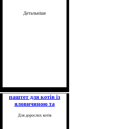
Детальніше
Клас
Консистенція
Особливості складу
: Супер-преміум
: Паштет
:
Беззерновий
паштет для котів із
яловичиною та
печінкою 100 г
Для дорослих котів