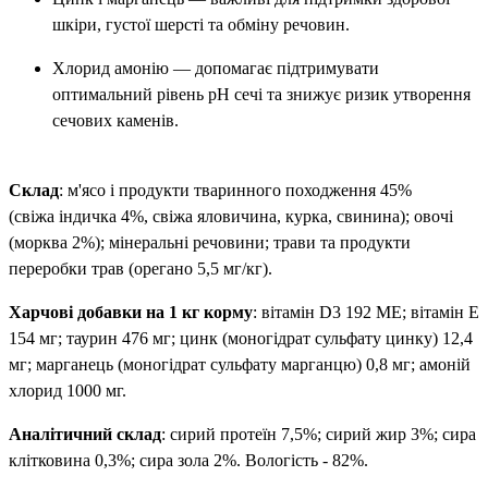
шкіри, густої шерсті та обміну речовин.
Хлорид амонію — допомагає підтримувати
оптимальний рівень pH сечі та знижує ризик утворення
сечових каменів.
Склад
: м'ясо і продукти тваринного походження 45%
(свіжа індичка 4%, свіжа яловичина, курка, свинина); овочі
(морква 2%); мінеральні речовини; трави та продукти
переробки трав (орегано 5,5 мг/кг).
Харчові добавки на 1 кг корму
: вітамін D3 192 МЕ; вітамін E
154 мг; таурин 476 мг; цинк (моногідрат сульфату цинку) 12,4
мг; марганець (моногідрат сульфату марганцю) 0,8 мг; амоній
хлорид 1000 мг.
Аналітичний склад
: сирий протеїн 7,5%; сирий жир 3%; сира
клітковина 0,3%; сира зола 2%. Вологість - 82%.